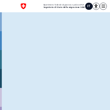
1
Dipartimento federale di giustizia e polizia DFGP
IT
Segreteria di Stato della migrazione SEM
Scorri o clicca qui
Scorri o clicca qui
Rotte
migratorie