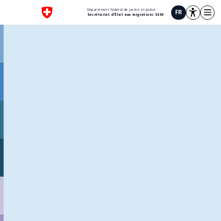
1
Département fédéral de justice et police
FR
Secrétariat d'État aux migrations SEM
Faites défiler ou cliquez ici
Faites défiler ou cliquez ici
Coopération
internationale