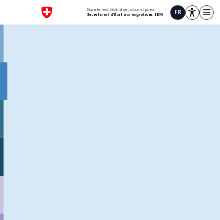
3
Département fédéral de justice et police
FR
Secrétariat d'État aux migrations SEM
Faites défiler ou cliquez ici
Faites défiler ou cliquez ici
Immigration