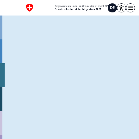
1
Eidgenössisches Justiz- und Polizeidepartement EJPD
DE
Staatssekretariat für Migration SEM
Scrollen oder hier klicken
Scrollen oder hier klicken
Arbeitskräfte
aus
Drittstaaten