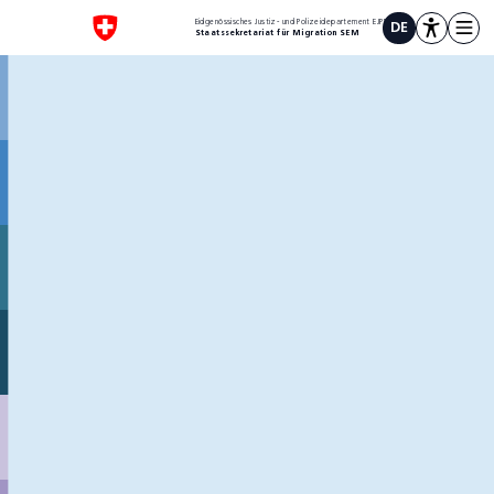
1
Eidgenössisches Justiz- und Polizeidepartement EJPD
DE
Staatssekretariat für Migration SEM
Scrollen oder hier klicken
Scrollen oder hier klicken
Rückkehr