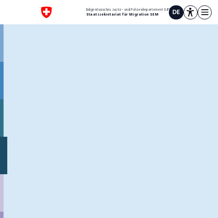
1
Eidgenössisches Justiz- und Polizeidepartement EJPD
DE
Staatssekretariat für Migration SEM
Scrollen oder hier klicken
Scrollen oder hier klicken
Einbürgerung