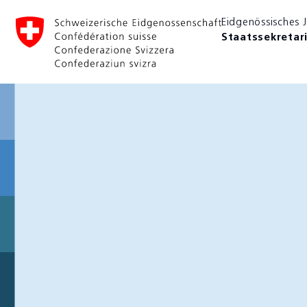
Eidgenössisches 
Scrollen oder hier klicken
1
Staatssekretar
Scrollen oder hier klicken
Internationale
Zusammenarbe