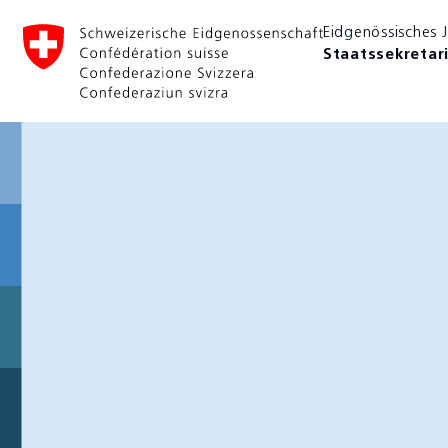
Eidgenössisches 
Scrollen oder hier klicken
1
Staatssekretar
Scrollen oder hier klicken
Asylgesuche